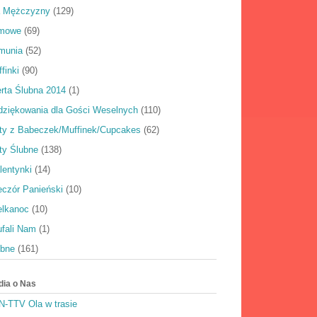
a Mężczyzny
(129)
rmowe
(69)
munia
(52)
finki
(90)
rta Ślubna 2014
(1)
dziękowania dla Gości Weselnych
(110)
rty z Babeczek/Muffinek/Cupcakes
(62)
ty Ślubne
(138)
lentynki
(14)
eczór Panieński
(10)
elkanoc
(10)
ufali Nam
(1)
ubne
(161)
dia o Nas
N-TTV Ola w trasie