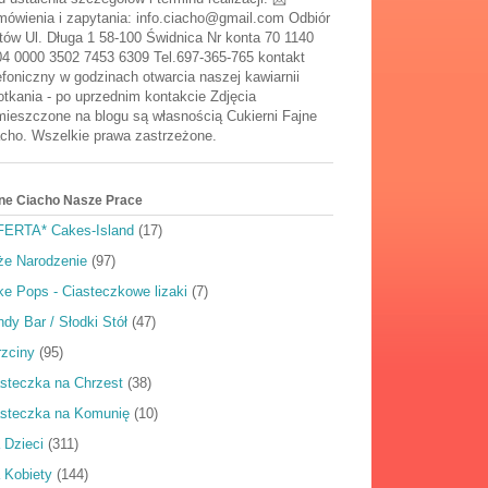
ówienia i zapytania: info.ciacho@gmail.com Odbiór
tów Ul. Długa 1 58-100 Świdnica Nr konta 70 1140
4 0000 3502 7453 6309 Tel.697-365-765 kontakt
efoniczny w godzinach otwarcia naszej kawiarnii
tkania - po uprzednim kontakcie Zdjęcia
ieszczone na blogu są własnością Cukierni Fajne
cho. Wszelkie prawa zastrzeżone.
ne Ciacho Nasze Prace
FERTA* Cakes-Island
(17)
że Narodzenie
(97)
e Pops - Ciasteczkowe lizaki
(7)
dy Bar / Słodki Stół
(47)
rzciny
(95)
steczka na Chrzest
(38)
asteczka na Komunię
(10)
 Dzieci
(311)
 Kobiety
(144)