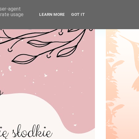
user-agent
erate usage
LEARN MORE
GOT IT