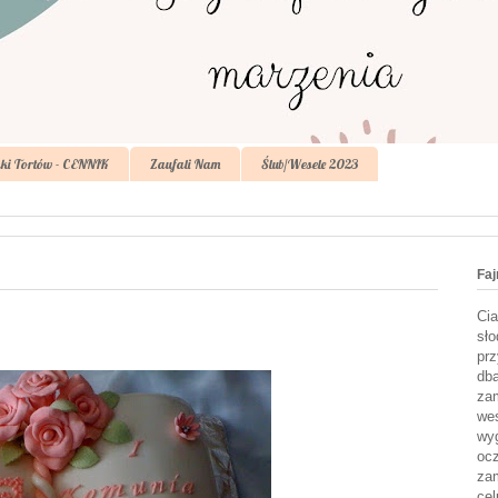
ki Tortów - CENNIK
Zaufali Nam
Ślub/Wesele 2023
Faj
Cia
sło
prz
dba
zam
wes
wyg
ocz
zam
cel