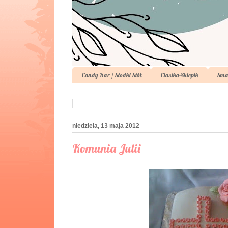
Candy Bar / Słodki Stół
Ciastka-Sklepik
Sma
niedziela, 13 maja 2012
Komunia Julii