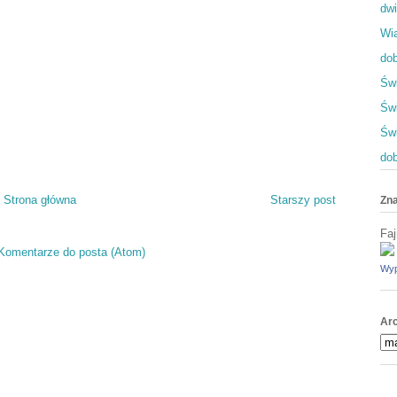
dwi
Wia
dob
Świ
Świ
Św
dob
Strona główna
Starszy post
Zna
Faj
Komentarze do posta (Atom)
Wyp
Ar