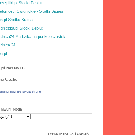
eszpilki.pl Słodki Debiut
domości Świdnickie - Słodki Biznes
a.pl Słodka Kraina
dniczka.pl Słodki Debiut
dnica24 Ma bzika na punkcie ciastek
idnica 24
a.pl
jdź Nas Na FB
ne Ciacho
romuj również swoją stronę
chiwum bloga
Łączna liczba wyświetleń