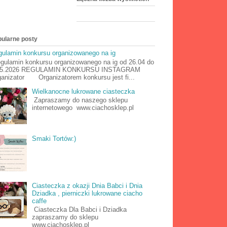
ularne posty
ulamin konkursu organizowanego na ig
ulamin konkursu organizowanego na ig od 26.04 do
05.2026 REGULAMIN KONKURSU INSTAGRAM
anizator Organizatorem konkursu jest fi...
Wielkanocne lukrowane ciasteczka
Zapraszamy do naszego sklepu
internetowego www.ciachosklep.pl
Smaki Tortów:)
Ciasteczka z okazji Dnia Babci i Dnia
Dziadka , pierniczki lukrowane ciacho
caffe
Ciasteczka Dla Babci i Dziadka
zapraszamy do sklepu
www.ciachosklep.pl