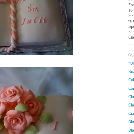
Zam
Tor
200
tel
Spo
zam
Cia
Faj
*O
Bo
Cak
Can
Ch
Cia
Ci
Dla
Dla