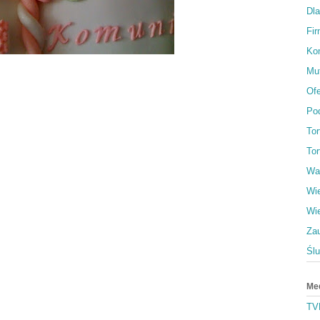
Dl
Fi
Ko
Muf
Ofe
Po
To
Tor
Wa
Wi
Wi
Za
Śl
Me
TV