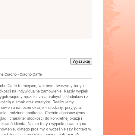
ne Ciacho - Ciacho Caffe
cho Caffe to miejsce, w którym tworzymy torty i
dkości na indywidualne zamówienie. Każdy wypiek
ygotowujemy ręcznie, z naturalnych składników i z
łością o smak oraz estetykę. Realizujemy
ówienia na różne okazje – urodziny, przyjęcia,
ela i rodzinne spotkania. Chętnie dopasowujemy
ląd i charakter słodkości do konkretnej okazji i
ekiwań klienta. Nasze torty i wypieki powstają na
ówienie, dlatego prosimy o wcześniejszy kontakt w
u ustalenia szczegółów i terminu realizacji. 📩