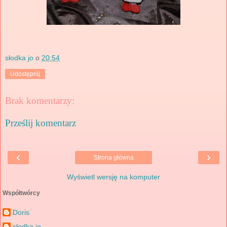
słodka jo
o
20:54
Udostępnij
Brak komentarzy:
Prześlij komentarz
‹
›
Strona główna
Wyświetl wersję na komputer
Współtwórcy
Doris
słodka jo