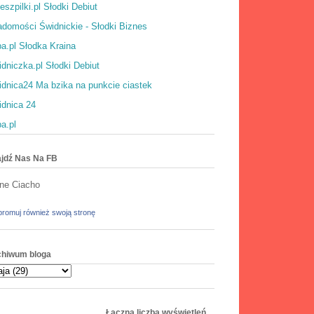
eszpilki.pl Słodki Debiut
domości Świdnickie - Słodki Biznes
a.pl Słodka Kraina
dniczka.pl Słodki Debiut
dnica24 Ma bzika na punkcie ciastek
idnica 24
a.pl
jdź Nas Na FB
ne Ciacho
romuj również swoją stronę
chiwum bloga
Łączna liczba wyświetleń