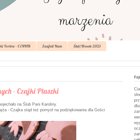
ki Tortów - CENNIK
Zaufali Nam
Ślub/Wesele 2023
Faj
ch - Czajki Ptaszki
Cia
sło
prz
ojechało na Ślub Pani Karoliny.
dba
ęża - Czajka stąd też pomysł na podziękowania dla Gości
zam
wes
wyg
ocz
zam
cel