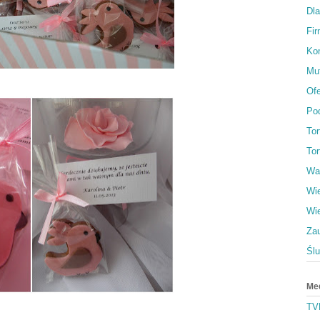
Dl
Fi
Ko
Muf
Ofe
Po
To
Tor
Wa
Wi
Wi
Za
Śl
Me
TV