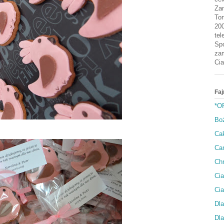
Zam
Tor
200
tel
Spo
zam
Cia
Faj
*O
Bo
Cak
Can
Ch
Cia
Ci
Dla
Dla