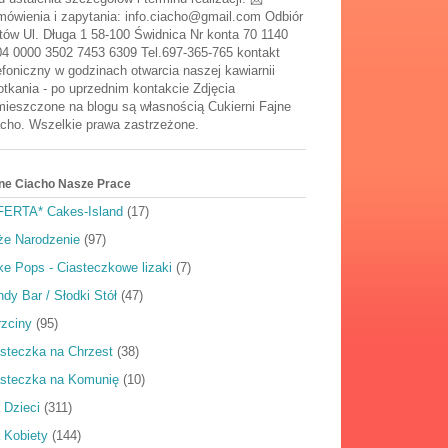
ówienia i zapytania: info.ciacho@gmail.com Odbiór
tów Ul. Długa 1 58-100 Świdnica Nr konta 70 1140
4 0000 3502 7453 6309 Tel.697-365-765 kontakt
efoniczny w godzinach otwarcia naszej kawiarnii
tkania - po uprzednim kontakcie Zdjęcia
ieszczone na blogu są własnością Cukierni Fajne
cho. Wszelkie prawa zastrzeżone.
ne Ciacho Nasze Prace
FERTA* Cakes-Island
(17)
że Narodzenie
(97)
e Pops - Ciasteczkowe lizaki
(7)
dy Bar / Słodki Stół
(47)
rzciny
(95)
steczka na Chrzest
(38)
asteczka na Komunię
(10)
 Dzieci
(311)
 Kobiety
(144)