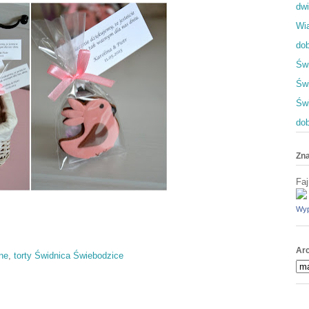
dwi
Wia
dob
Świ
Świ
Św
dob
Zna
Faj
Wyp
Ar
ne
,
torty Świdnica Świebodzice