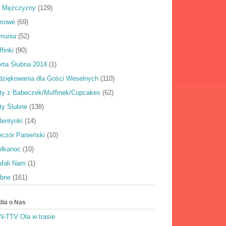
a Mężczyzny
(129)
rmowe
(69)
munia
(52)
finki
(90)
rta Ślubna 2014
(1)
dziękowania dla Gości Weselnych
(110)
rty z Babeczek/Muffinek/Cupcakes
(62)
ty Ślubne
(138)
lentynki
(14)
eczór Panieński
(10)
elkanoc
(10)
ufali Nam
(1)
ubne
(161)
dia o Nas
N-TTV Ola w trasie