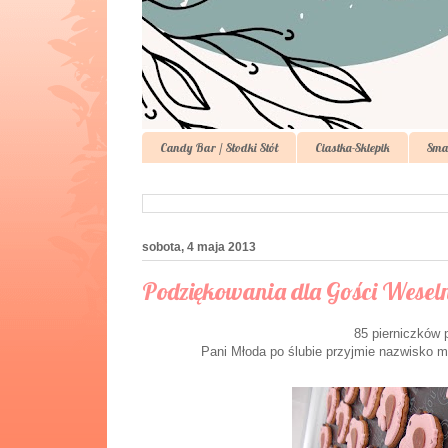
Candy Bar / Słodki Stół
Ciastka-Sklepik
Sma
sobota, 4 maja 2013
Podziękowania dla Gości Weselny
85 pierniczków p
Pani Młoda po ślubie przyjmie nazwisko m