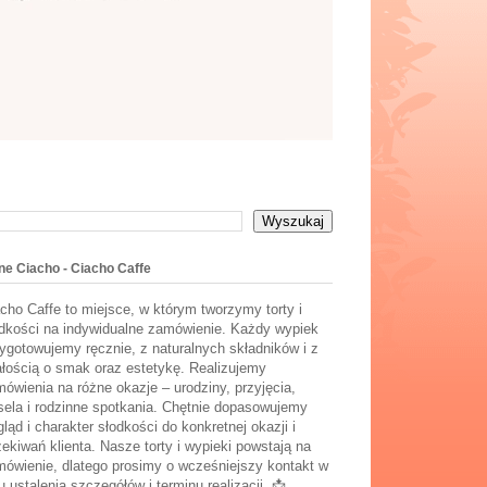
ne Ciacho - Ciacho Caffe
cho Caffe to miejsce, w którym tworzymy torty i
dkości na indywidualne zamówienie. Każdy wypiek
ygotowujemy ręcznie, z naturalnych składników i z
łością o smak oraz estetykę. Realizujemy
ówienia na różne okazje – urodziny, przyjęcia,
ela i rodzinne spotkania. Chętnie dopasowujemy
ląd i charakter słodkości do konkretnej okazji i
ekiwań klienta. Nasze torty i wypieki powstają na
ówienie, dlatego prosimy o wcześniejszy kontakt w
u ustalenia szczegółów i terminu realizacji. 📩