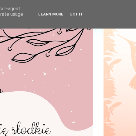
user-agent
erate usage
LEARN MORE
GOT IT