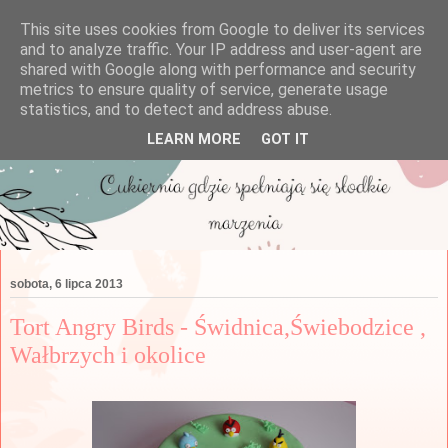
This site uses cookies from Google to deliver its services
and to analyze traffic. Your IP address and user-agent are
shared with Google along with performance and security
metrics to ensure quality of service, generate usage
statistics, and to detect and address abuse.
LEARN MORE
GOT IT
sobota, 6 lipca 2013
Tort Angry Birds - Świdnica,Świebodzice ,
Wałbrzych i okolice