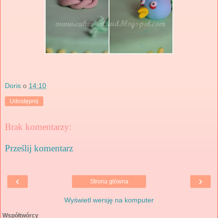
Doris
o
14:10
Udostępnij
Brak komentarzy:
Prześlij komentarz
‹
›
Strona główna
Wyświetl wersję na komputer
Współtwórcy