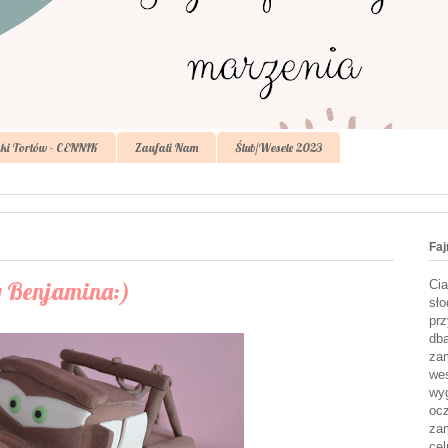
ki Tortów - CENNIK
Zaufali Nam
Ślub/Wesele 2023
Faj
y Benjamina:)
Cia
sło
prz
dba
zam
wes
wyg
ocz
zam
cel