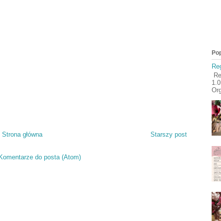
Pop
Reg
Reg
1.
Org
Strona główna
Starszy post
Komentarze do posta (Atom)