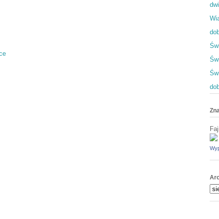
dwi
Wia
dob
Świ
ce
Świ
Św
dob
Zna
Faj
Wyp
Ar