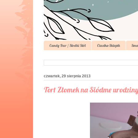
Candy Bar / Słodki Stół
Ciastka-Sklepik
Sma
czwartek, 29 sierpnia 2013
Tort Złomek na Siódme urodzin