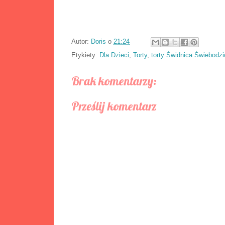
Autor:
Doris
o
21:24
Etykiety:
Dla Dzieci
,
Torty
,
torty Świdnica Świebodzi
Brak komentarzy:
Prześlij komentarz