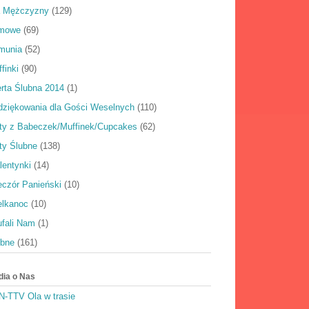
a Mężczyzny
(129)
rmowe
(69)
munia
(52)
finki
(90)
rta Ślubna 2014
(1)
dziękowania dla Gości Weselnych
(110)
rty z Babeczek/Muffinek/Cupcakes
(62)
ty Ślubne
(138)
lentynki
(14)
eczór Panieński
(10)
elkanoc
(10)
ufali Nam
(1)
ubne
(161)
dia o Nas
N-TTV Ola w trasie