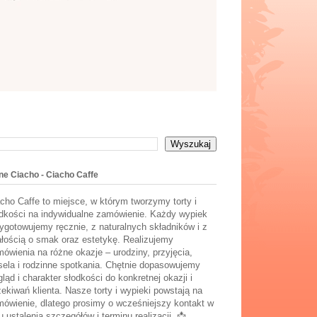
ne Ciacho - Ciacho Caffe
cho Caffe to miejsce, w którym tworzymy torty i
dkości na indywidualne zamówienie. Każdy wypiek
ygotowujemy ręcznie, z naturalnych składników i z
łością o smak oraz estetykę. Realizujemy
ówienia na różne okazje – urodziny, przyjęcia,
ela i rodzinne spotkania. Chętnie dopasowujemy
ląd i charakter słodkości do konkretnej okazji i
ekiwań klienta. Nasze torty i wypieki powstają na
ówienie, dlatego prosimy o wcześniejszy kontakt w
u ustalenia szczegółów i terminu realizacji. 📩