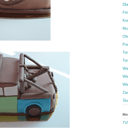
Dl
Fi
Ko
Muf
Ofe
Po
To
Tor
Wa
Wi
Wi
Za
Śl
Me
TV