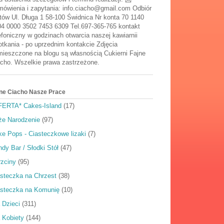
ówienia i zapytania: info.ciacho@gmail.com Odbiór
tów Ul. Długa 1 58-100 Świdnica Nr konta 70 1140
4 0000 3502 7453 6309 Tel.697-365-765 kontakt
efoniczny w godzinach otwarcia naszej kawiarnii
tkania - po uprzednim kontakcie Zdjęcia
ieszczone na blogu są własnością Cukierni Fajne
cho. Wszelkie prawa zastrzeżone.
ne Ciacho Nasze Prace
FERTA* Cakes-Island
(17)
że Narodzenie
(97)
e Pops - Ciasteczkowe lizaki
(7)
dy Bar / Słodki Stół
(47)
rzciny
(95)
steczka na Chrzest
(38)
asteczka na Komunię
(10)
 Dzieci
(311)
 Kobiety
(144)