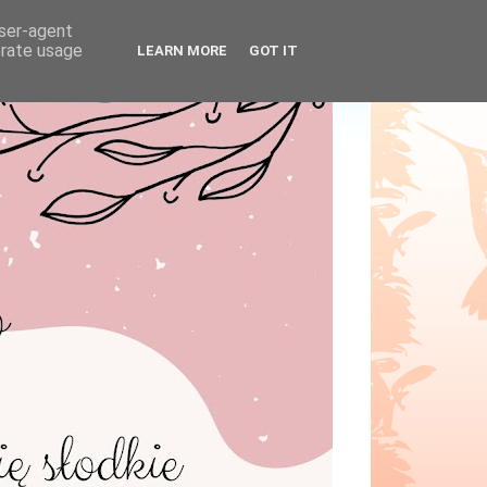
user-agent
erate usage
LEARN MORE
GOT IT