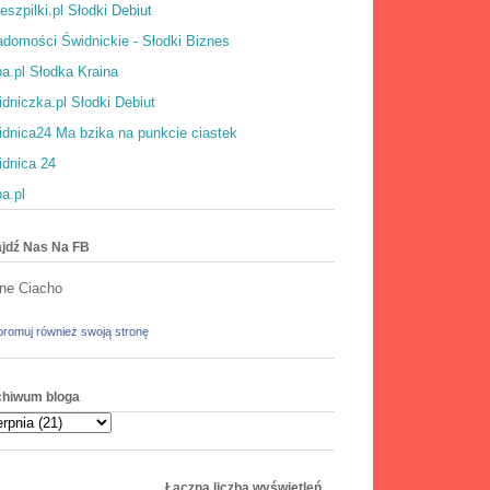
eszpilki.pl Słodki Debiut
domości Świdnickie - Słodki Biznes
a.pl Słodka Kraina
dniczka.pl Słodki Debiut
dnica24 Ma bzika na punkcie ciastek
idnica 24
a.pl
jdź Nas Na FB
ne Ciacho
romuj również swoją stronę
chiwum bloga
Łączna liczba wyświetleń