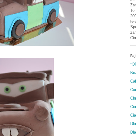
Zam
Tor
200
tel
Spo
zam
Cia
Faj
*O
Bo
Cak
Can
Ch
Cia
Ci
Dla
Dla