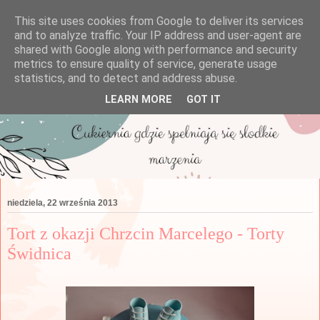
This site uses cookies from Google to deliver its services
and to analyze traffic. Your IP address and user-agent are
shared with Google along with performance and security
metrics to ensure quality of service, generate usage
statistics, and to detect and address abuse.
LEARN MORE
GOT IT
niedziela, 22 września 2013
Tort z okazji Chrzcin Marcelego - Torty
Świdnica