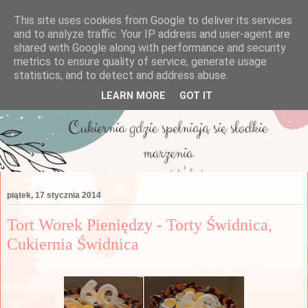
This site uses cookies from Google to deliver its services
and to analyze traffic. Your IP address and user-agent are
shared with Google along with performance and security
metrics to ensure quality of service, generate usage
statistics, and to detect and address abuse.
LEARN MORE
GOT IT
piątek, 17 stycznia 2014
Tort Worek Pieniędzy - Torty Świdnica,
Cukiernia Świdnica