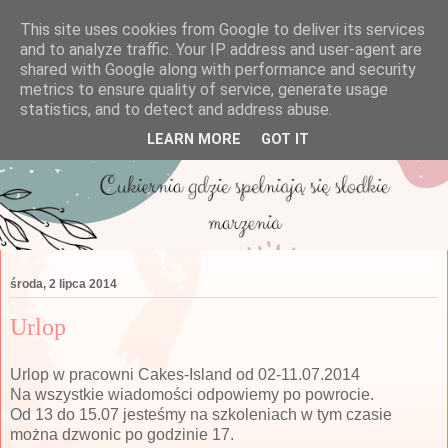
This site uses cookies from Google to deliver its services
and to analyze traffic. Your IP address and user-agent are
shared with Google along with performance and security
metrics to ensure quality of service, generate usage
statistics, and to detect and address abuse.
LEARN MORE
GOT IT
środa, 2 lipca 2014
Urlop
Urlop w pracowni Cakes-Island od 02-11.07.2014
Na wszystkie wiadomości odpowiemy po powrocie.
Od 13 do 15.07 jesteśmy na szkoleniach w tym czasie
można dzwonic po godzinie 17.