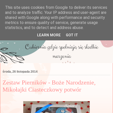
This site uses cookies from Google to deliver its services
and to analyze traffic. Your IP address and user-agent are
shared with Google along with performance and security
metrics to ensure quality of service, generate usage
statistics, and to detect and address abuse.
LEARN MORE
GOT IT
środa, 26 listopada 2014
Zestaw Pierników - Boże Narodzenie,
Mikołajki Ciasteczkowy potwór