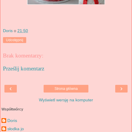
Doris
o
21:50
Udostępnij
Brak komentarzy:
Prześlij komentarz
‹
›
Strona główna
Wyświetl wersję na komputer
Współtwórcy
Doris
słodka jo