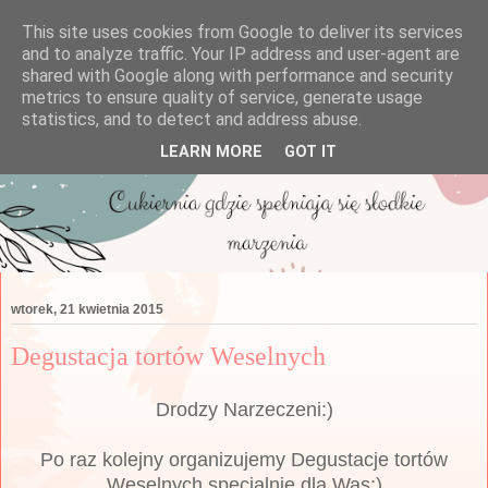
This site uses cookies from Google to deliver its services
and to analyze traffic. Your IP address and user-agent are
shared with Google along with performance and security
metrics to ensure quality of service, generate usage
statistics, and to detect and address abuse.
LEARN MORE
GOT IT
wtorek, 21 kwietnia 2015
Degustacja tortów Weselnych
Drodzy Narzeczeni:)
Po raz kolejny organizujemy Degustacje tortów
Weselnych specjalnie dla Was:)