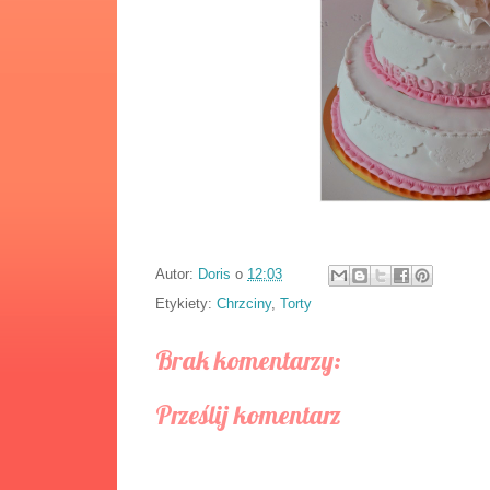
Autor:
Doris
o
12:03
Etykiety:
Chrzciny
,
Torty
Brak komentarzy:
Prześlij komentarz