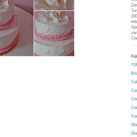
Zam
Tor
200
tel
Spo
zam
Cia
Faj
*O
Bo
Cak
Can
Ch
Cia
Ci
Dla
Dla