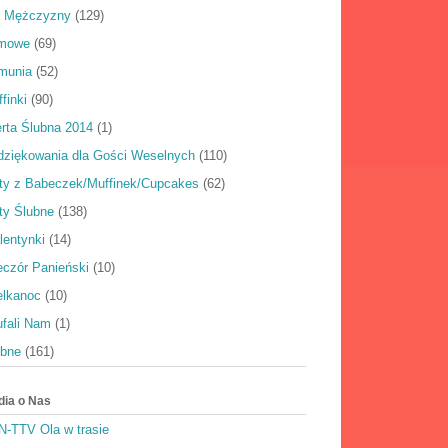
a Mężczyzny
(129)
rmowe
(69)
munia
(52)
finki
(90)
rta Ślubna 2014
(1)
dziękowania dla Gości Weselnych
(110)
rty z Babeczek/Muffinek/Cupcakes
(62)
ty Ślubne
(138)
lentynki
(14)
eczór Panieński
(10)
elkanoc
(10)
ufali Nam
(1)
ubne
(161)
dia o Nas
N-TTV Ola w trasie