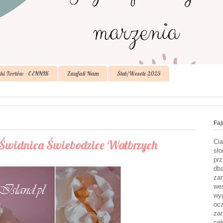
ki Tortów - CENNIK
Zaufali Nam
Ślub/Wesele 2023
Faj
ty Świdnica Świebodzice Wałbrzych
Cia
sło
prz
dba
zam
wes
wyg
ocz
zam
cel