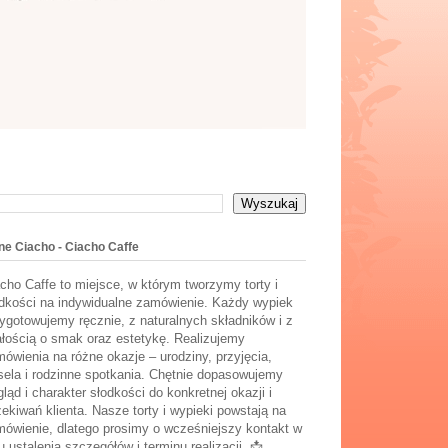
ne Ciacho - Ciacho Caffe
cho Caffe to miejsce, w którym tworzymy torty i
dkości na indywidualne zamówienie. Każdy wypiek
ygotowujemy ręcznie, z naturalnych składników i z
łością o smak oraz estetykę. Realizujemy
ówienia na różne okazje – urodziny, przyjęcia,
ela i rodzinne spotkania. Chętnie dopasowujemy
ląd i charakter słodkości do konkretnej okazji i
ekiwań klienta. Nasze torty i wypieki powstają na
ówienie, dlatego prosimy o wcześniejszy kontakt w
u ustalenia szczegółów i terminu realizacji. 📩