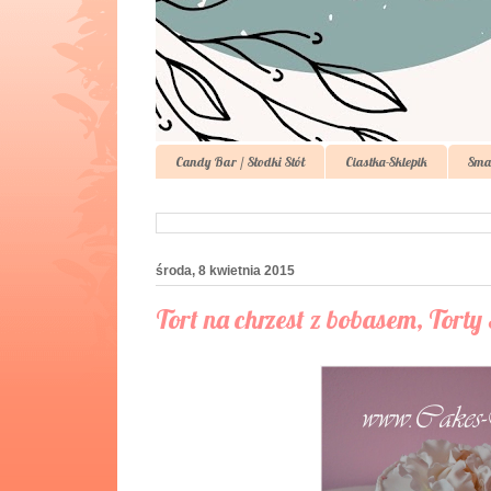
Candy Bar / Słodki Stół
Ciastka-Sklepik
Sma
środa, 8 kwietnia 2015
Tort na chrzest z bobasem, Tor