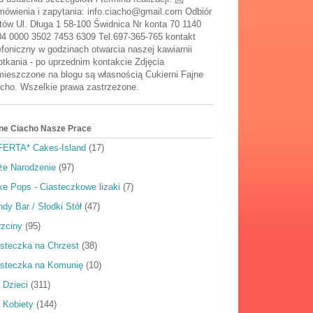
ówienia i zapytania: info.ciacho@gmail.com Odbiór
tów Ul. Długa 1 58-100 Świdnica Nr konta 70 1140
4 0000 3502 7453 6309 Tel.697-365-765 kontakt
efoniczny w godzinach otwarcia naszej kawiarnii
tkania - po uprzednim kontakcie Zdjęcia
ieszczone na blogu są własnością Cukierni Fajne
cho. Wszelkie prawa zastrzeżone.
ne Ciacho Nasze Prace
FERTA* Cakes-Island
(17)
że Narodzenie
(97)
e Pops - Ciasteczkowe lizaki
(7)
dy Bar / Słodki Stół
(47)
rzciny
(95)
steczka na Chrzest
(38)
asteczka na Komunię
(10)
 Dzieci
(311)
 Kobiety
(144)