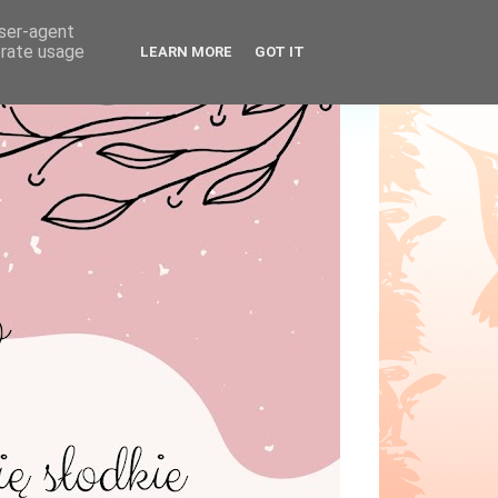
user-agent
erate usage
LEARN MORE
GOT IT