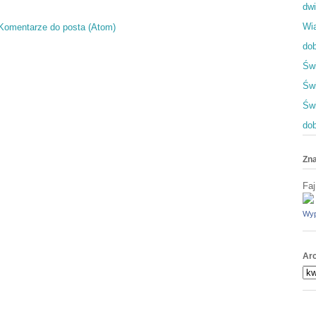
dwi
Wia
Komentarze do posta (Atom)
dob
Świ
Świ
Św
dob
Zna
Faj
Wyp
Ar