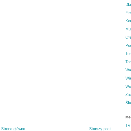
Dl
Fi
Ko
Muf
Ofe
Po
To
Tor
Wa
Wi
Wi
Za
Śl
Me
TV
Strona główna
Starszy post