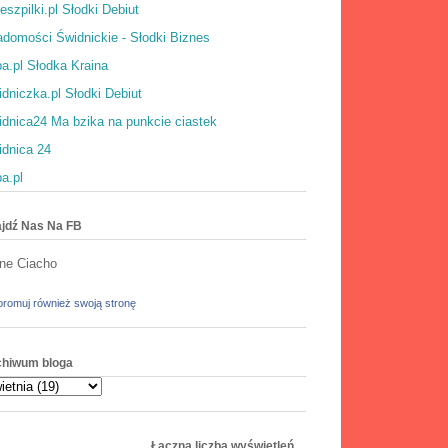
eszpilki.pl Słodki Debiut
domości Świdnickie - Słodki Biznes
a.pl Słodka Kraina
dniczka.pl Słodki Debiut
dnica24 Ma bzika na punkcie ciastek
idnica 24
a.pl
jdź Nas Na FB
ne Ciacho
romuj również swoją stronę
chiwum bloga
Łączna liczba wyświetleń