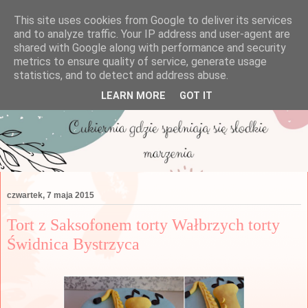
This site uses cookies from Google to deliver its services
and to analyze traffic. Your IP address and user-agent are
shared with Google along with performance and security
metrics to ensure quality of service, generate usage
statistics, and to detect and address abuse.
LEARN MORE
GOT IT
czwartek, 7 maja 2015
Tort z Saksofonem torty Wałbrzych torty
Świdnica Bystrzyca