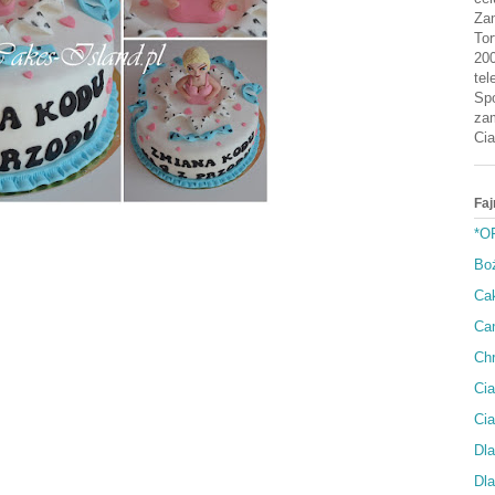
Zam
Tor
200
tel
Spo
zam
Cia
Faj
*O
Bo
Cak
Can
Ch
Cia
Ci
Dla
Dla