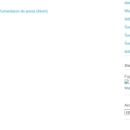
dwi
Wia
Komentarze do posta (Atom)
dob
Świ
Świ
Św
dob
Zna
Faj
Wyp
Ar