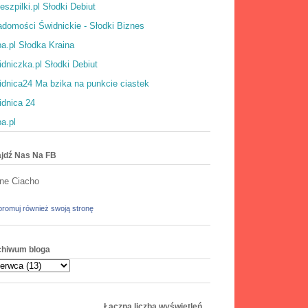
eszpilki.pl Słodki Debiut
domości Świdnickie - Słodki Biznes
a.pl Słodka Kraina
dniczka.pl Słodki Debiut
dnica24 Ma bzika na punkcie ciastek
idnica 24
a.pl
jdź Nas Na FB
ne Ciacho
romuj również swoją stronę
chiwum bloga
Łączna liczba wyświetleń