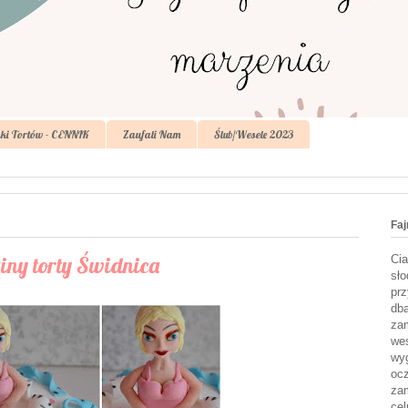
ki Tortów - CENNIK
Zaufali Nam
Ślub/Wesele 2023
Faj
ziny torty Świdnica
Cia
sło
prz
dba
zam
wes
wyg
ocz
zam
cel