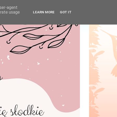
user-agent
erate usage
LEARN MORE
GOT IT