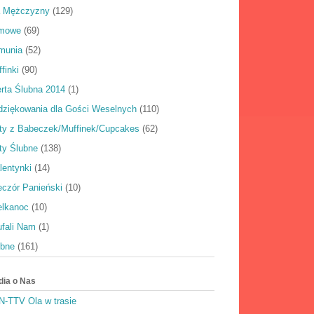
a Mężczyzny
(129)
rmowe
(69)
munia
(52)
finki
(90)
rta Ślubna 2014
(1)
dziękowania dla Gości Weselnych
(110)
rty z Babeczek/Muffinek/Cupcakes
(62)
ty Ślubne
(138)
lentynki
(14)
eczór Panieński
(10)
elkanoc
(10)
ufali Nam
(1)
ubne
(161)
dia o Nas
N-TTV Ola w trasie