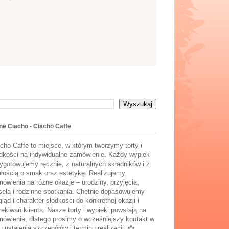
ne Ciacho - Ciacho Caffe
cho Caffe to miejsce, w którym tworzymy torty i
dkości na indywidualne zamówienie. Każdy wypiek
ygotowujemy ręcznie, z naturalnych składników i z
łością o smak oraz estetykę. Realizujemy
ówienia na różne okazje – urodziny, przyjęcia,
ela i rodzinne spotkania. Chętnie dopasowujemy
ląd i charakter słodkości do konkretnej okazji i
ekiwań klienta. Nasze torty i wypieki powstają na
ówienie, dlatego prosimy o wcześniejszy kontakt w
u ustalenia szczegółów i terminu realizacji. 📩