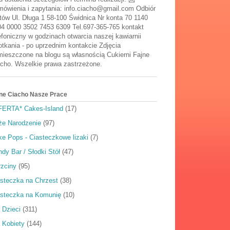
ówienia i zapytania: info.ciacho@gmail.com Odbiór
tów Ul. Długa 1 58-100 Świdnica Nr konta 70 1140
4 0000 3502 7453 6309 Tel.697-365-765 kontakt
efoniczny w godzinach otwarcia naszej kawiarnii
tkania - po uprzednim kontakcie Zdjęcia
ieszczone na blogu są własnością Cukierni Fajne
cho. Wszelkie prawa zastrzeżone.
ne Ciacho Nasze Prace
FERTA* Cakes-Island
(17)
że Narodzenie
(97)
e Pops - Ciasteczkowe lizaki
(7)
dy Bar / Słodki Stół
(47)
rzciny
(95)
steczka na Chrzest
(38)
asteczka na Komunię
(10)
 Dzieci
(311)
 Kobiety
(144)