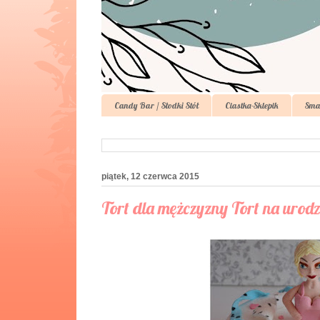
Candy Bar / Słodki Stół
Ciastka-Sklepik
Sma
piątek, 12 czerwca 2015
Tort dla mężczyzny Tort na urod