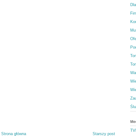
Dl
Fi
Ko
Muf
Ofe
Po
To
Tor
Wa
Wi
Wi
Za
Śl
Me
TV
Strona główna
Starszy post