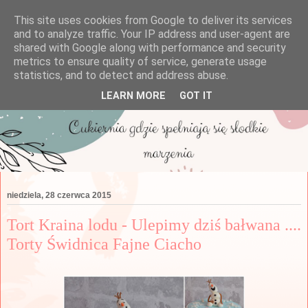
This site uses cookies from Google to deliver its services
and to analyze traffic. Your IP address and user-agent are
shared with Google along with performance and security
metrics to ensure quality of service, generate usage
statistics, and to detect and address abuse.
LEARN MORE
GOT IT
niedziela, 28 czerwca 2015
Tort Kraina lodu - Ulepimy dziś bałwana ....
Torty Świdnica Fajne Ciacho