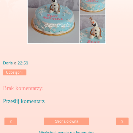
Doris
o
22:59
Udostępnij
Brak komentarzy:
Prześlij komentarz
‹
›
Strona główna
Wyświetl wersję na komputer