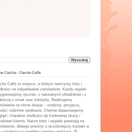
ne Ciacho - Ciacho Caffe
cho Caffe to miejsce, w którym tworzymy torty i
dkości na indywidualne zamówienie. Każdy wypiek
ygotowujemy ręcznie, z naturalnych składników i z
łością o smak oraz estetykę. Realizujemy
ówienia na różne okazje – urodziny, przyjęcia,
ela i rodzinne spotkania. Chętnie dopasowujemy
ląd i charakter słodkości do konkretnej okazji i
ekiwań klienta. Nasze torty i wypieki powstają na
ówienie, dlatego prosimy o wcześniejszy kontakt w
u ustalenia szczegółów i terminu realizacji. 📩