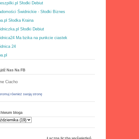
eszpilki.pl Słodki Debiut
domości Świdnickie - Słodki Biznes
a.pl Słodka Kraina
dniczka.pl Słodki Debiut
dnica24 Ma bzika na punkcie ciastek
idnica 24
a.pl
jdź Nas Na FB
ne Ciacho
romuj również swoją stronę
chiwum bloga
Łączna liczba wyświetleń