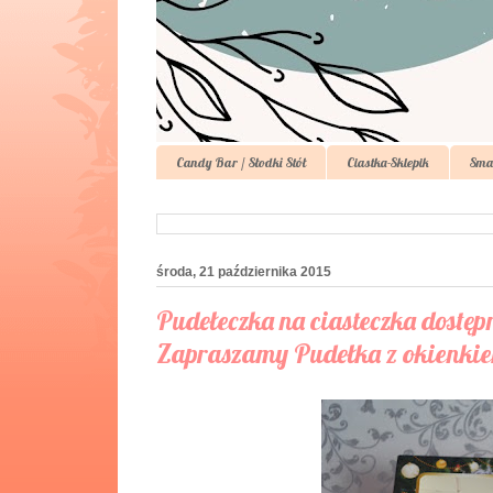
Candy Bar / Słodki Stół
Ciastka-Sklepik
Sma
środa, 21 października 2015
Pudełeczka na ciasteczka dostęp
Zapraszamy Pudełka z okienkiem