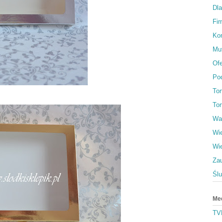
Dl
Fi
Ko
Muf
Ofe
Po
To
Tor
Wa
Wi
Wi
Za
Śl
Me
TV