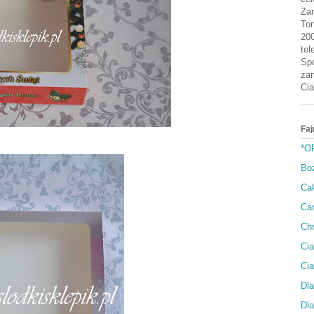
Zam
Tor
200
tel
Spo
zam
Cia
Faj
*O
Bo
Cak
Can
Ch
Cia
Ci
Dla
Dla