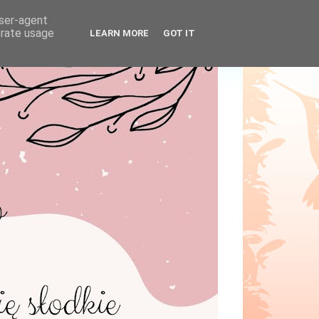
user-agent
erate usage
LEARN MORE
GOT IT