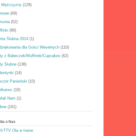
a Mężczyzny
(129)
rmowe
(69)
munia
(52)
finki
(90)
rta Ślubna 2014
(1)
dziękowania dla Gości Weselnych
(110)
rty z Babeczek/Muffinek/Cupcakes
(62)
ty Ślubne
(138)
lentynki
(14)
eczór Panieński
(10)
elkanoc
(10)
ufali Nam
(1)
ubne
(161)
dia o Nas
N-TTV Ola w trasie