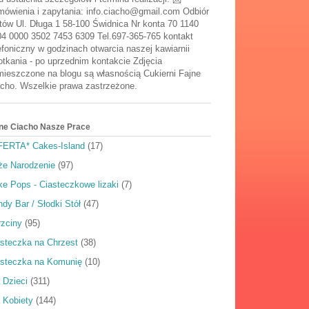
ówienia i zapytania: info.ciacho@gmail.com Odbiór
tów Ul. Długa 1 58-100 Świdnica Nr konta 70 1140
4 0000 3502 7453 6309 Tel.697-365-765 kontakt
efoniczny w godzinach otwarcia naszej kawiarnii
tkania - po uprzednim kontakcie Zdjęcia
ieszczone na blogu są własnością Cukierni Fajne
cho. Wszelkie prawa zastrzeżone.
ne Ciacho Nasze Prace
FERTA* Cakes-Island
(17)
że Narodzenie
(97)
e Pops - Ciasteczkowe lizaki
(7)
dy Bar / Słodki Stół
(47)
rzciny
(95)
steczka na Chrzest
(38)
asteczka na Komunię
(10)
 Dzieci
(311)
 Kobiety
(144)