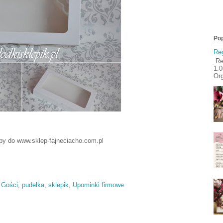
Pop
Reg
Reg
1.
Org
y do www.sklep-fajneciacho.com.pl
 Gości
,
pudełka
,
sklepik
,
Upominki firmowe