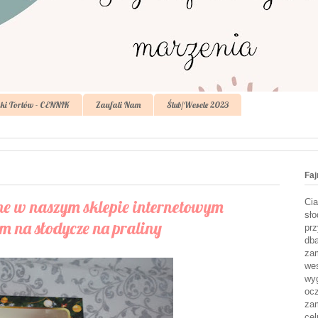
ki Tortów - CENNIK
Zaufali Nam
Ślub/Wesele 2023
Faj
ne w naszym sklepie internetowym
Cia
sło
 na słodycze na praliny
prz
dba
zam
wes
wyg
ocz
zam
cel