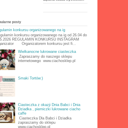
ularne posty
ulamin konkursu organizowanego na ig
ulamin konkursu organizowanego na ig od 26.04 do
05.2026 REGULAMIN KONKURSU INSTAGRAM
anizator Organizatorem konkursu jest fi...
Wielkanocne lukrowane ciasteczka
Zapraszamy do naszego sklepu
internetowego www.ciachosklep.pl
Smaki Tortów:)
Ciasteczka z okazji Dnia Babci i Dnia
Dziadka , pierniczki lukrowane ciacho
caffe
Ciasteczka Dla Babci i Dziadka
zapraszamy do sklepu
www.ciachosklep.pl