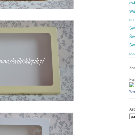
dwi
Wia
dob
Świ
Świ
Św
dob
Zna
Faj
Wyp
Ar