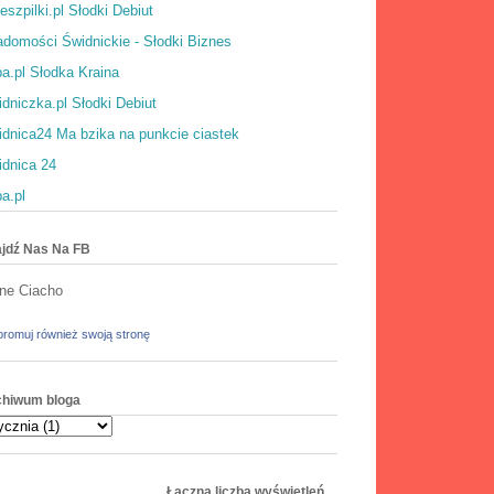
eszpilki.pl Słodki Debiut
domości Świdnickie - Słodki Biznes
a.pl Słodka Kraina
dniczka.pl Słodki Debiut
dnica24 Ma bzika na punkcie ciastek
idnica 24
a.pl
jdź Nas Na FB
ne Ciacho
romuj również swoją stronę
chiwum bloga
Łączna liczba wyświetleń