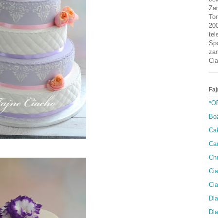
Zam
Tor
200
tel
Spo
zam
Cia
Faj
*O
Bo
Cak
Can
Ch
Cia
Ci
Dla
Dla