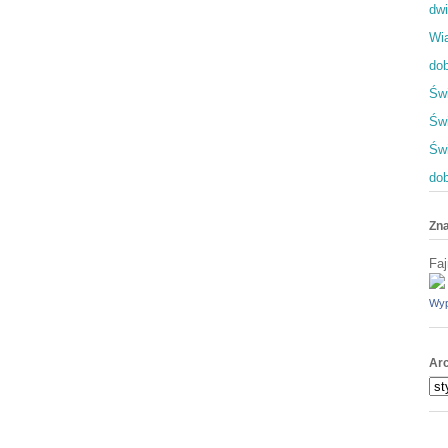
dwi
Wia
dob
Świ
Świ
Św
dob
Zna
Faj
Wyp
Ar