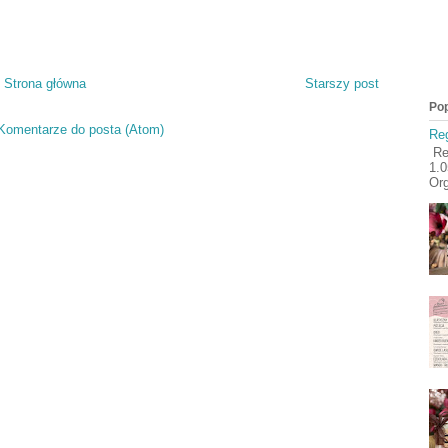
Strona główna
Starszy post
Pop
Komentarze do posta (Atom)
Reg
Reg
1.
Org