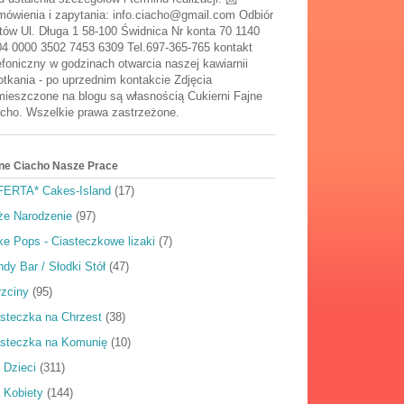
ówienia i zapytania: info.ciacho@gmail.com Odbiór
tów Ul. Długa 1 58-100 Świdnica Nr konta 70 1140
4 0000 3502 7453 6309 Tel.697-365-765 kontakt
efoniczny w godzinach otwarcia naszej kawiarnii
tkania - po uprzednim kontakcie Zdjęcia
ieszczone na blogu są własnością Cukierni Fajne
cho. Wszelkie prawa zastrzeżone.
ne Ciacho Nasze Prace
FERTA* Cakes-Island
(17)
że Narodzenie
(97)
e Pops - Ciasteczkowe lizaki
(7)
dy Bar / Słodki Stół
(47)
rzciny
(95)
steczka na Chrzest
(38)
asteczka na Komunię
(10)
 Dzieci
(311)
 Kobiety
(144)