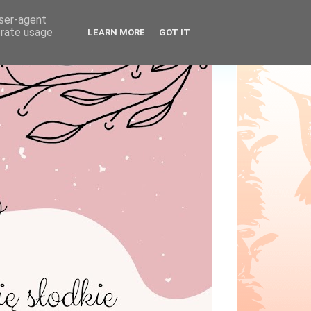
user-agent
erate usage
LEARN MORE
GOT IT