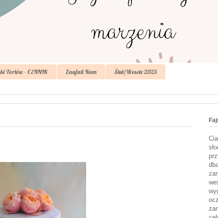
ki Tortów - CENNIK
Zaufali Nam
Ślub/Wesele 2023
Faj
Cia
sło
prz
dba
zam
wes
wyg
ocz
zam
cel