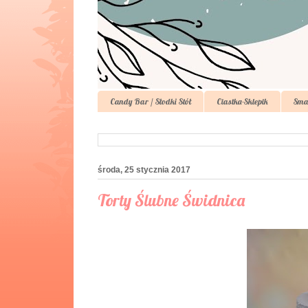
Candy Bar / Słodki Stół
Ciastka-Sklepik
Sma
środa, 25 stycznia 2017
Torty Ślubne Świdnica