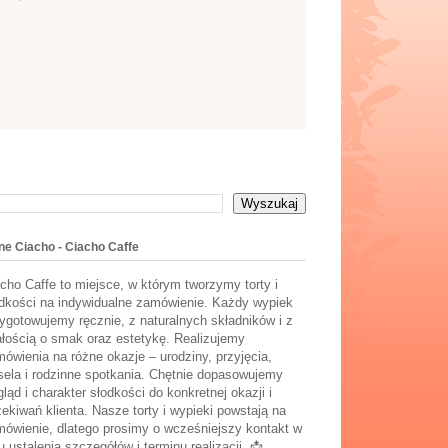
ne Ciacho - Ciacho Caffe
cho Caffe to miejsce, w którym tworzymy torty i
dkości na indywidualne zamówienie. Każdy wypiek
ygotowujemy ręcznie, z naturalnych składników i z
łością o smak oraz estetykę. Realizujemy
ówienia na różne okazje – urodziny, przyjęcia,
ela i rodzinne spotkania. Chętnie dopasowujemy
ląd i charakter słodkości do konkretnej okazji i
ekiwań klienta. Nasze torty i wypieki powstają na
ówienie, dlatego prosimy o wcześniejszy kontakt w
u ustalenia szczegółów i terminu realizacji. 📩