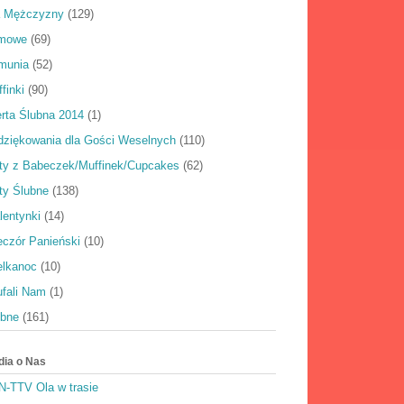
a Mężczyzny
(129)
rmowe
(69)
munia
(52)
finki
(90)
rta Ślubna 2014
(1)
dziękowania dla Gości Weselnych
(110)
rty z Babeczek/Muffinek/Cupcakes
(62)
ty Ślubne
(138)
lentynki
(14)
eczór Panieński
(10)
elkanoc
(10)
ufali Nam
(1)
ubne
(161)
dia o Nas
N-TTV Ola w trasie