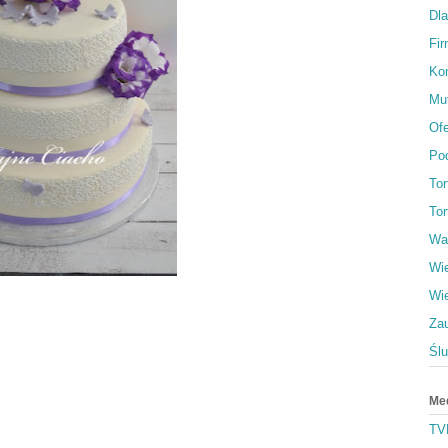
Dl
Fi
Ko
Muf
Ofe
Po
To
Tor
Wa
Wi
Wi
Za
Śl
Me
TV