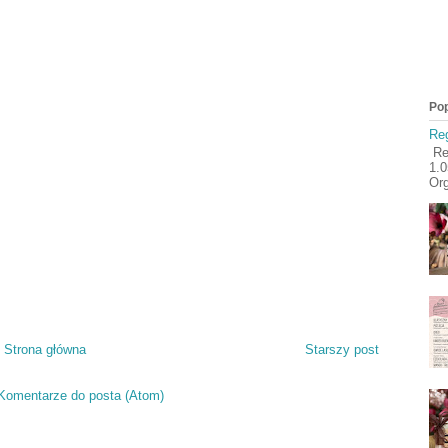
Pop
Reg
Reg
1.
Org
Strona główna
Starszy post
Komentarze do posta (Atom)