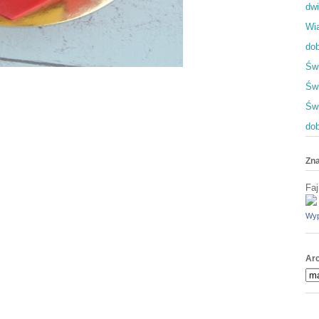
dwi
Wia
dob
Świ
Świ
Św
dob
Zna
Faj
Wyp
Ar