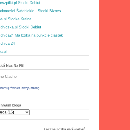
eszpilki.pl Słodki Debiut
domości Świdnickie - Słodki Biznes
a.pl Słodka Kraina
dniczka.pl Słodki Debiut
dnica24 Ma bzika na punkcie ciastek
idnica 24
a.pl
jdź Nas Na FB
ne Ciacho
romuj również swoją stronę
chiwum bloga
Łączna liczba wyświetleń