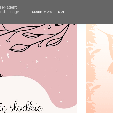
user-agent
erate usage
LEARN MORE
GOT IT