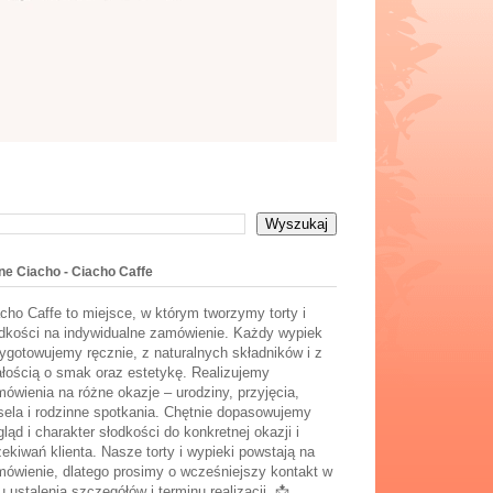
ne Ciacho - Ciacho Caffe
cho Caffe to miejsce, w którym tworzymy torty i
dkości na indywidualne zamówienie. Każdy wypiek
ygotowujemy ręcznie, z naturalnych składników i z
łością o smak oraz estetykę. Realizujemy
ówienia na różne okazje – urodziny, przyjęcia,
ela i rodzinne spotkania. Chętnie dopasowujemy
ląd i charakter słodkości do konkretnej okazji i
ekiwań klienta. Nasze torty i wypieki powstają na
ówienie, dlatego prosimy o wcześniejszy kontakt w
u ustalenia szczegółów i terminu realizacji. 📩