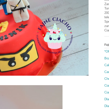
Zam
Tor
200
tel
Spo
zam
Cia
Faj
*O
Bo
Cak
Can
Ch
Cia
Ci
Dla
Dla