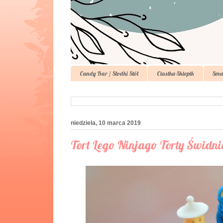
Candy Bar / Słodki Stół
Ciastka-Sklepik
Sma
niedziela, 10 marca 2019
Tort Lego Ninjago Torty Świdni