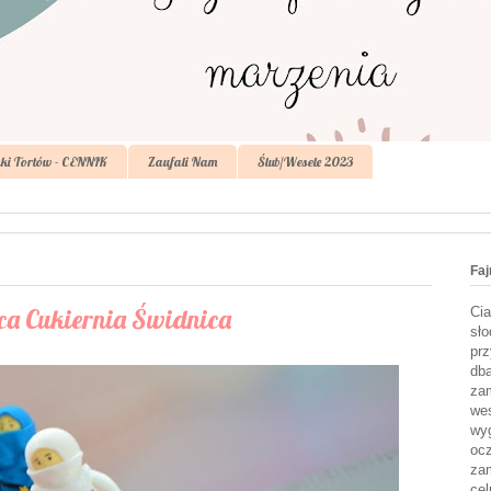
ki Tortów - CENNIK
Zaufali Nam
Ślub/Wesele 2023
Faj
ca Cukiernia Świdnica
Cia
sło
prz
dba
zam
wes
wyg
ocz
zam
cel