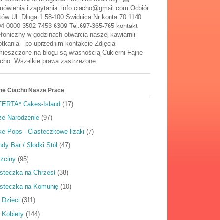
ówienia i zapytania: info.ciacho@gmail.com Odbiór
tów Ul. Długa 1 58-100 Świdnica Nr konta 70 1140
4 0000 3502 7453 6309 Tel.697-365-765 kontakt
efoniczny w godzinach otwarcia naszej kawiarnii
tkania - po uprzednim kontakcie Zdjęcia
ieszczone na blogu są własnością Cukierni Fajne
cho. Wszelkie prawa zastrzeżone.
ne Ciacho Nasze Prace
FERTA* Cakes-Island
(17)
że Narodzenie
(97)
e Pops - Ciasteczkowe lizaki
(7)
dy Bar / Słodki Stół
(47)
rzciny
(95)
steczka na Chrzest
(38)
asteczka na Komunię
(10)
 Dzieci
(311)
 Kobiety
(144)