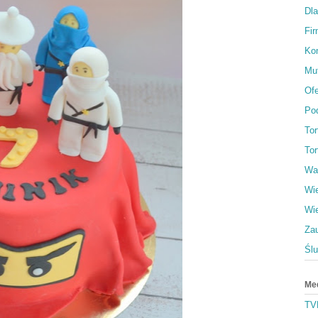
Dl
Fi
Ko
Muf
Ofe
Po
To
Tor
Wa
Wi
Wi
Za
Śl
Me
TV