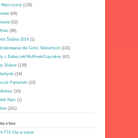
a Mężczyzny
(129)
rmowe
(69)
munia
(52)
finki
(90)
rta Ślubna 2014
(1)
dziękowania dla Gości Weselnych
(110)
rty z Babeczek/Muffinek/Cupcakes
(62)
ty Ślubne
(138)
lentynki
(14)
eczór Panieński
(10)
elkanoc
(10)
ufali Nam
(1)
ubne
(161)
dia o Nas
N-TTV Ola w trasie