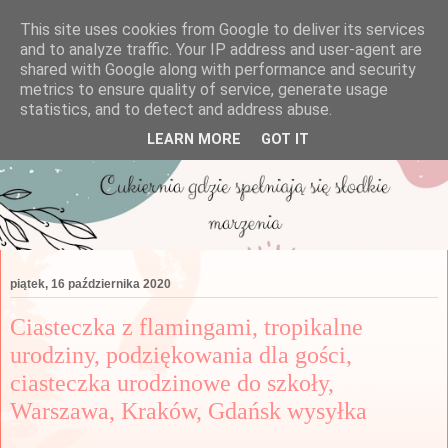
This site uses cookies from Google to deliver its services
and to analyze traffic. Your IP address and user-agent are
shared with Google along with performance and security
metrics to ensure quality of service, generate usage
statistics, and to detect and address abuse.
LEARN MORE
GOT IT
piątek, 16 października 2020
Ciasteczka z flamingami, tropikalne
urodziny, podziękowania dla gości,
ciasteczka urodzinowe do szkoły,
Warszawa, Kraków, Gdańsk wysyłka