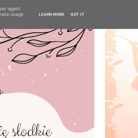
user-agent
erate usage
LEARN MORE
GOT IT