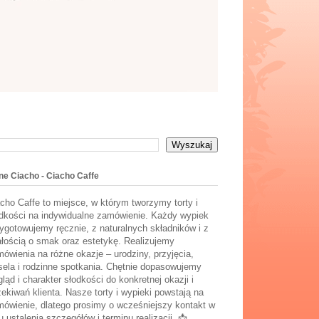
ne Ciacho - Ciacho Caffe
cho Caffe to miejsce, w którym tworzymy torty i
dkości na indywidualne zamówienie. Każdy wypiek
ygotowujemy ręcznie, z naturalnych składników i z
łością o smak oraz estetykę. Realizujemy
ówienia na różne okazje – urodziny, przyjęcia,
ela i rodzinne spotkania. Chętnie dopasowujemy
ląd i charakter słodkości do konkretnej okazji i
ekiwań klienta. Nasze torty i wypieki powstają na
ówienie, dlatego prosimy o wcześniejszy kontakt w
u ustalenia szczegółów i terminu realizacji. 📩