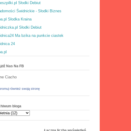
eszpilki.pl Słodki Debiut
domości Świdnickie - Słodki Biznes
a.pl Słodka Kraina
dniczka.pl Słodki Debiut
dnica24 Ma bzika na punkcie ciastek
idnica 24
a.pl
jdź Nas Na FB
ne Ciacho
romuj również swoją stronę
chiwum bloga
Łączna liczba wyświetleń