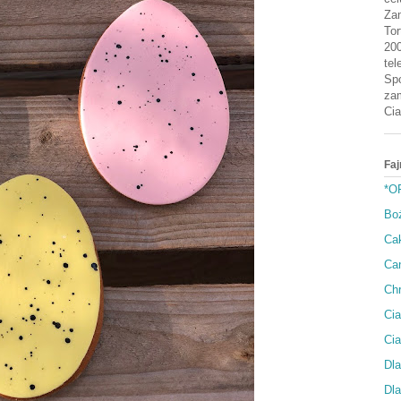
Zam
Tor
200
tel
Spo
zam
Cia
Faj
*O
Bo
Cak
Can
Ch
Cia
Ci
Dla
Dla