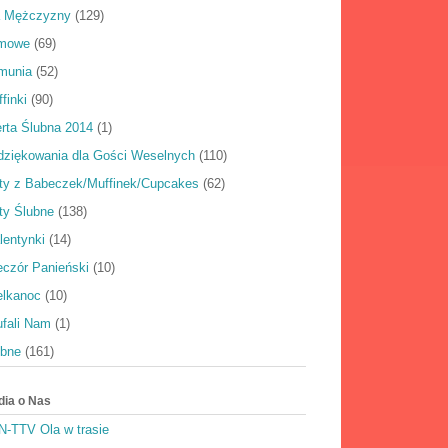
a Mężczyzny
(129)
rmowe
(69)
munia
(52)
finki
(90)
rta Ślubna 2014
(1)
dziękowania dla Gości Weselnych
(110)
rty z Babeczek/Muffinek/Cupcakes
(62)
ty Ślubne
(138)
lentynki
(14)
eczór Panieński
(10)
elkanoc
(10)
ufali Nam
(1)
ubne
(161)
dia o Nas
N-TTV Ola w trasie