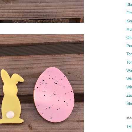
Dl
Fi
Ko
Muf
Ofe
Po
To
Tor
Wa
Wi
Wi
Za
Śl
Me
TV