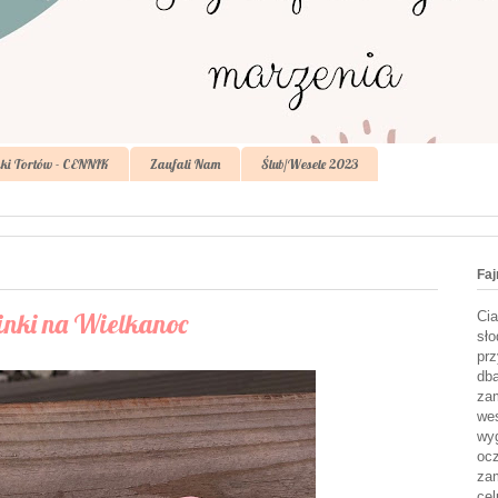
ki Tortów - CENNIK
Zaufali Nam
Ślub/Wesele 2023
Faj
inki na Wielkanoc
Cia
sło
prz
dba
zam
wes
wyg
ocz
zam
cel