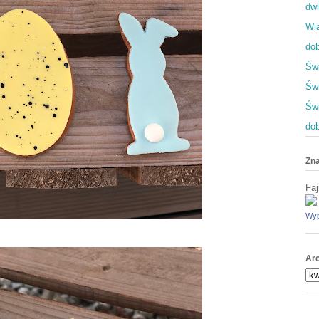
dwi
Wia
dob
Świ
Świ
Św
dob
Zna
Faj
Wyp
Ar