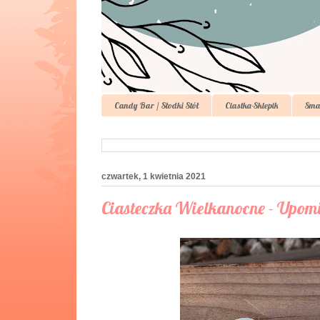
Candy Bar / Słodki Stół
Ciastka-Sklepik
Sma
czwartek, 1 kwietnia 2021
Ciasteczka Wielkanocne - Upom