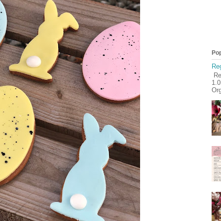
Pop
Reg
Reg
1.
Org