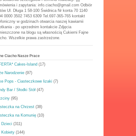
ówienia i zapytania: info.ciacho@gmail.com Odbiór
tów Ul. Długa 1 58-100 Świdnica Nr konta 70 1140
4 0000 3502 7453 6309 Tel.697-365-765 kontakt
efoniczny w godzinach otwarcia naszej kawiarnii
tkania - po uprzednim kontakcie Zdjęcia
ieszczone na blogu są własnością Cukierni Fajne
cho. Wszelkie prawa zastrzeżone.
ne Ciacho Nasze Prace
FERTA* Cakes-Island
(17)
że Narodzenie
(97)
e Pops - Ciasteczkowe lizaki
(7)
dy Bar / Słodki Stół
(47)
rzciny
(95)
steczka na Chrzest
(38)
asteczka na Komunię
(10)
 Dzieci
(311)
 Kobiety
(144)