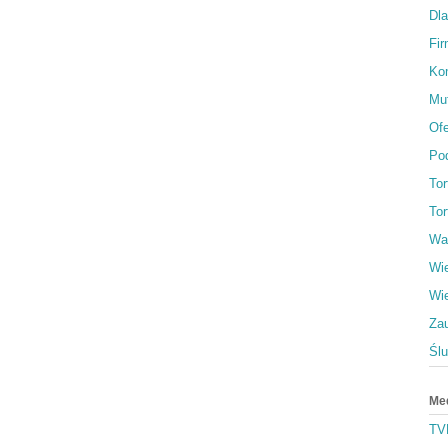
Dl
Fi
Ko
Muf
Ofe
Po
To
Tor
Wa
Wi
Wi
Za
Śl
Me
TV