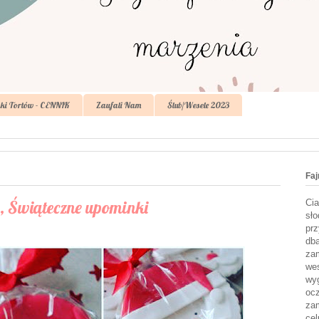
ki Tortów - CENNIK
Zaufali Nam
Ślub/Wesele 2023
Faj
o, Świąteczne upominki
Cia
sło
prz
dba
zam
wes
wyg
ocz
zam
cel