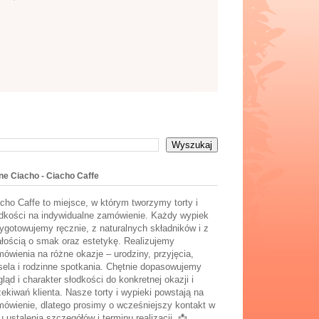
ne Ciacho - Ciacho Caffe
cho Caffe to miejsce, w którym tworzymy torty i
dkości na indywidualne zamówienie. Każdy wypiek
ygotowujemy ręcznie, z naturalnych składników i z
łością o smak oraz estetykę. Realizujemy
ówienia na różne okazje – urodziny, przyjęcia,
ela i rodzinne spotkania. Chętnie dopasowujemy
ląd i charakter słodkości do konkretnej okazji i
ekiwań klienta. Nasze torty i wypieki powstają na
ówienie, dlatego prosimy o wcześniejszy kontakt w
u ustalenia szczegółów i terminu realizacji. 📩