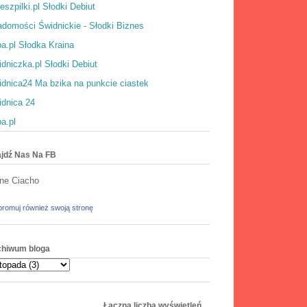
eszpilki.pl Słodki Debiut
domości Świdnickie - Słodki Biznes
a.pl Słodka Kraina
dniczka.pl Słodki Debiut
dnica24 Ma bzika na punkcie ciastek
idnica 24
a.pl
jdź Nas Na FB
ne Ciacho
romuj również swoją stronę
chiwum bloga
Łączna liczba wyświetleń