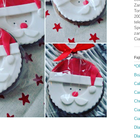
Zam
Tor
200
tel
Spo
zam
Cia
Faj
*O
Bo
Cak
Can
Ch
Cia
Ci
Dla
Dla