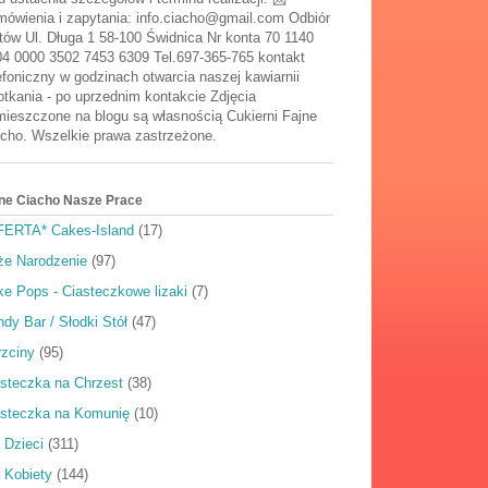
ówienia i zapytania: info.ciacho@gmail.com Odbiór
tów Ul. Długa 1 58-100 Świdnica Nr konta 70 1140
4 0000 3502 7453 6309 Tel.697-365-765 kontakt
efoniczny w godzinach otwarcia naszej kawiarnii
tkania - po uprzednim kontakcie Zdjęcia
ieszczone na blogu są własnością Cukierni Fajne
cho. Wszelkie prawa zastrzeżone.
ne Ciacho Nasze Prace
FERTA* Cakes-Island
(17)
że Narodzenie
(97)
e Pops - Ciasteczkowe lizaki
(7)
dy Bar / Słodki Stół
(47)
rzciny
(95)
steczka na Chrzest
(38)
asteczka na Komunię
(10)
 Dzieci
(311)
 Kobiety
(144)