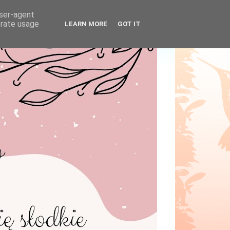
user-agent
erate usage
LEARN MORE
GOT IT