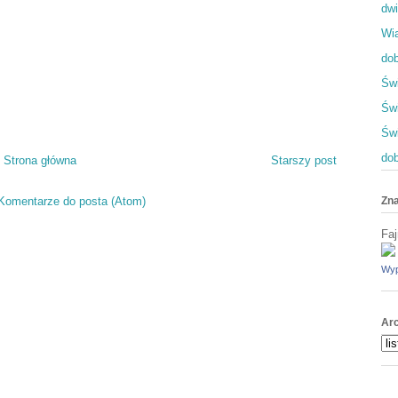
dwi
Wia
dob
Świ
Świ
Św
dob
Strona główna
Starszy post
Komentarze do posta (Atom)
Zna
Faj
Wyp
Ar