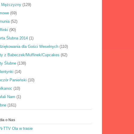
a Mężczyzny
(129)
rmowe
(69)
munia
(52)
finki
(90)
rta Ślubna 2014
(1)
dziękowania dla Gości Weselnych
(110)
rty z Babeczek/Muffinek/Cupcakes
(62)
ty Ślubne
(138)
lentynki
(14)
eczór Panieński
(10)
elkanoc
(10)
ufali Nam
(1)
ubne
(161)
dia o Nas
N-TTV Ola w trasie