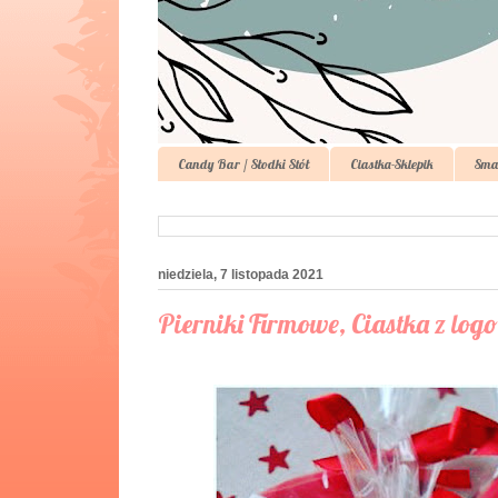
Candy Bar / Słodki Stół
Ciastka-Sklepik
Sma
niedziela, 7 listopada 2021
Pierniki Firmowe, Ciastka z log