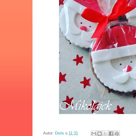
Autor:
Doris
o
11:31