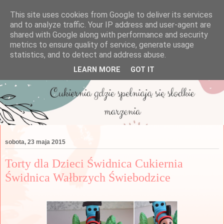
This site uses cookies from Google to deliver its services
and to analyze traffic. Your IP address and user-agent are
shared with Google along with performance and security
metrics to ensure quality of service, generate usage
statistics, and to detect and address abuse.
LEARN MORE
GOT IT
sobota, 23 maja 2015
Torty dla Dzieci Świdnica Cukiernia
Świdnica Wałbrzych Świebodzice