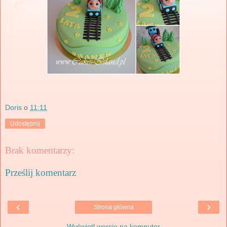
Doris
o
11:11
Udostępnij
Brak komentarzy:
Prześlij komentarz
‹
›
Strona główna
Wyświetl wersję na komputer